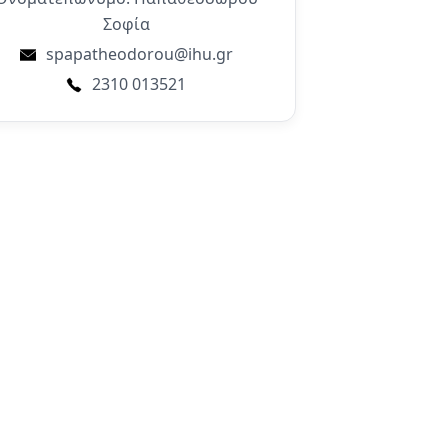
Σοφία
spapatheodorou@ihu.gr
2310 013521